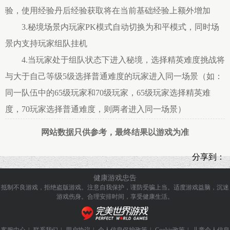
验，使用经验丹后经验获取将在当前基础经验上额外增加
3.秘境场景内玩家PK模式自动切换为和平模式，同时场
景内支持玩家组队挂机
4.当玩家处于组队状态下进入秘境，选择精英难度挑战将
与大于自己等级5级选择普通难度的玩家进入同一场景（如：
同一队伍中的65级玩家和70级玩家，65级玩家选择精英难
度，70玩家选择普通难度，则两者进入同一场景）
网站数据只供参考，最终结果以游戏为准
分享到：
健康游戏忠告
抵制不良游戏，拒绝盗版游戏。注意自我保护，谨防受骗上当。
适度游戏益脑，沉迷
游戏伤身。合理安排时间，享受健康生活。
客服中心
|
联系我们
|
用户协议
|
个人信息保护政策
|
Cookie政策
|
儿童个人信息