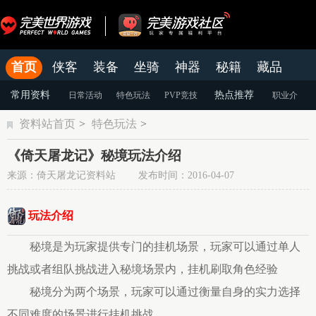
首页
侠客
装备
坐骑
神器
秘籍
藏品
结婚
官网
论坛
老虎游戏APP
常用资料
热点推荐
日常活动
特色玩法
PVP竞技
职业介
资料站首页
>
特色玩法
>
绍
装备强化
游戏攻略
《倚天屠龙记》秘境玩法介绍
来源：倚天屠龙记资料站 发布时间：2016-04-07
玩法介绍
秘境是为玩家提供专门的挂机场景，玩家可以通过单人
挑战或者组队挑战进入秘境场景内，挂机刷取角色经验
秘境分为两个场景，玩家可以通过衡量自身的实力选择
不同难度的场景进行挂机挑战