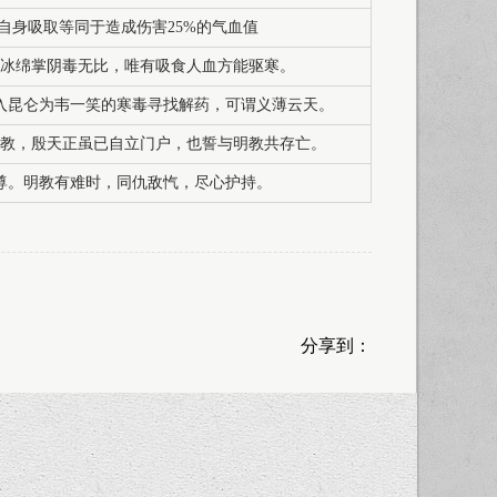
自身吸取等同于造成伤害25%的气血值
冰绵掌阴毒无比，唯有吸食人血方能驱寒。
入昆仑为韦一笑的寒毒寻找解药，可谓义薄云天。
教，殷天正虽已自立门户，也誓与明教共存亡。
尊。明教有难时，同仇敌忾，尽心护持。
分享到：