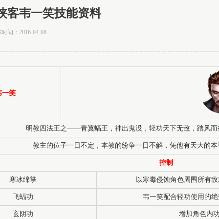
侠客韦一笑技能资料
2016-04-08
韦一笑
明教四法王之——青翼蝠王，神出鬼没，轻功天下无敌，踏风而
教主的位子一日不定，本教的纷争一日不解，凭他有天大的本
控制
寒冰绵掌
以寒毒侵蚀角色周围所有敌
飞蝠功
韦一笑配合轻功使用的绝
玄阴功
增加角色内功