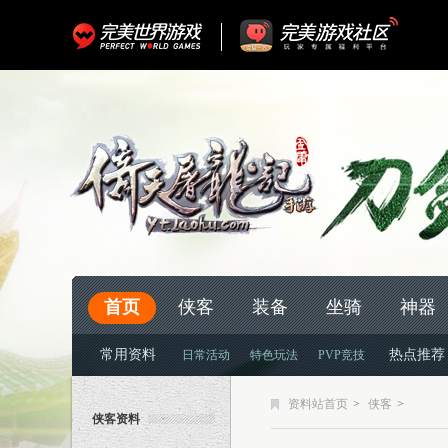
首页
侠客
装备
坐骑
神器
常用资料
热点推荐
日常活动
特色玩法
PVP竞技
资料站首页
>
侠客
>
侠客资料