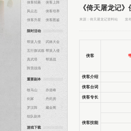
侠客招募
侠客上阵
《倚天屠龙记》
风云志
侠客培养
来源：倚天屠龙记资料站 发布时间：
侠客升星
侠客图鉴
限时活动
帮派入侵
武林大会
五行旗试炼
帮派入侵
侠客
真武塔
帮派战
阵营战场
侠客介绍
重要副本
侠客台词
牧马山
亦道峰
侠客专长
剑冢
丹药房
罗汉阵
藏金阁
组队副本
侠客技能
游戏下载