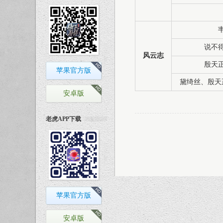
说不
风云志
殷天
苹果官方版
黛绮丝、殷天
安卓版
老虎APP下载
苹果官方版
安卓版