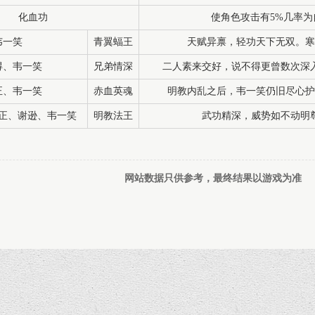
化血功
使角色攻击有5%几率为
韦一笑
青翼蝠王
天赋异禀，轻功天下无双。寒
得、韦一笑
兄弟情深
二人素来交好，说不得更曾数次深
正、韦一笑
赤血英魂
明教内乱之后，韦一笑仍旧尽心护
正、谢逊、韦一笑
明教法王
武功精深，威势如不动明
网站数据只供参考，最终结果以游戏为准