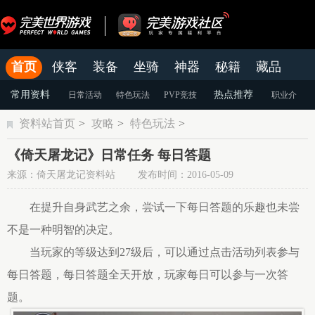
首页
侠客
装备
坐骑
神器
秘籍
藏品
结婚
官网
论坛
老虎游戏APP
常用资料
热点推荐
日常活动
特色玩法
PVP竞技
职业介
资料站首页
>
攻略
>
特色玩法
>
绍
装备强化
游戏攻略
《倚天屠龙记》日常任务 每日答题
来源：倚天屠龙记资料站 发布时间：2016-05-09
在提升自身武艺之余，尝试一下每日答题的乐趣也未尝
不是一种明智的决定。
当玩家的等级达到27级后，可以通过点击活动列表参与
每日答题，每日答题全天开放，玩家每日可以参与一次答
题。