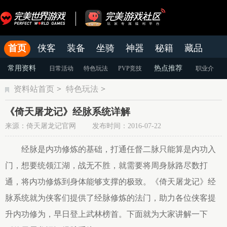
首页
侠客
装备
坐骑
神器
秘籍
藏品
结婚
官网
论坛
老虎游戏APP
常用资料
热点推荐
日常活动
特色玩法
PVP竞技
职业介
资料站首页
>
特色玩法
>
绍
装备强化
游戏攻略
《倚天屠龙记》经脉系统详解
来源：倚天屠龙记官网 发布时间：2016-07-22
经脉是内功修炼的基础，打通任督二脉只能算是内功入
门，想要统领江湖，战无不胜，就需要将周身脉路尽数打
通，将内功修炼到身体能够支撑的极致。《倚天屠龙记》经
脉系统就为侠客们提供了经脉修炼的法门，助力各位侠客提
升内功修为，早日登上武林榜首。下面就为大家讲解一下