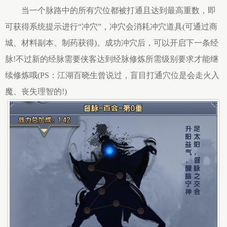
当一个脉路中的所有穴位都被打通且达到最高重数，即
可获得系统提示进行“冲穴”，冲穴会消耗冲穴道具(可通过商
城、材料副本、制药获得)。成功冲穴后，可以开启下一条经
脉!不过新的经脉需要侠客达到经脉修炼所需级别要求才能继
续修炼哦(PS：江湖百晓生曾说过，盲目打通穴位是会走火入
魔、丧失理智的!)