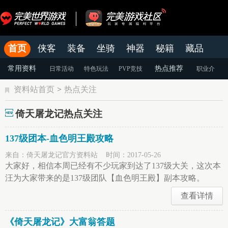
首页
侠客
装备
坐骑
神器
秘籍
藏品
结婚
官网
论坛
老虎游戏APP
常用资料
热点推荐
日常活动
特色玩法
PVP竞技
职业介
资料站首页
>
热点关注
绍
装备强化
游戏攻略
倚天屠龙记热点关注
137级团本-血色明王殿攻略
来自：倚天屠龙记官方资料站 时间：2017-05-26
大家好，相信本周已经有不少玩家到达了137级大关，这次本
汪为大家带来的是137级团队【血色明王殿】副本攻略。
查看详情
《倚天屠龙记》大富翁答题