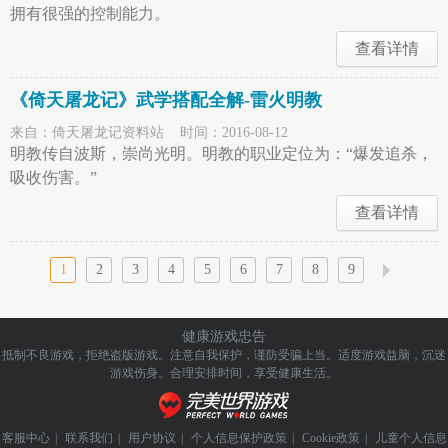
拥有很强的控制能力。
查看详情
《倚天屠龙记》武学搭配全解-雷火明教
来自：倚天屠龙记资料站 时间：2016-08-12
明教传自波斯，崇尚光明。明教的职业定位为：“爆发追杀，
吸收伤害。”
查看详情
1
2
3
4
5
6
7
8
9
健康游戏忠告
抵制不良游戏，拒绝盗版游戏。注意自我保护，谨防受骗上当。
适度游戏益脑，沉迷
游戏伤身。合理安排时间，享受健康生活。
客服中心
|
联系我们
|
用户协议
|
个人信息保护政策
|
Cookie政策
|
儿童个人信息